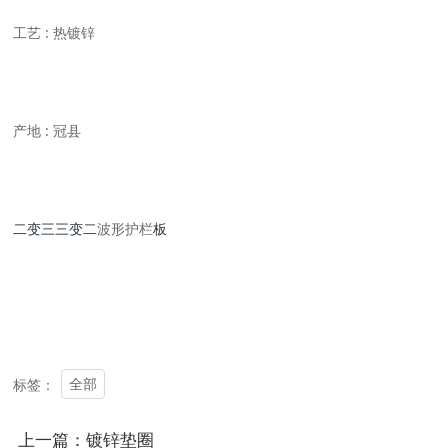
工艺 : 热镀锌
产地 : 冠县
二变三三变二
波形护栏
板
全部
标签：
上一篇：镀锌垫圈